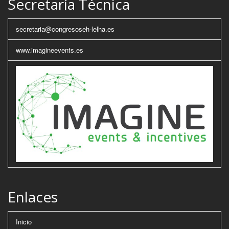
Secretaría Técnica
secretaria@congresoseh-lelha.es
www.imagineevents.es
Enlaces
Inicio