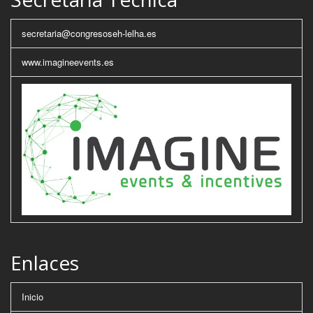
secretaria@congresoseh-lelha.es
www.imagineevents.es
Enlaces
Inicio