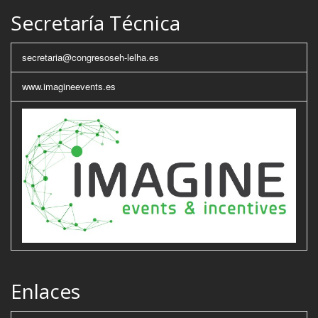
Secretaría Técnica
secretaria@congresoseh-lelha.es
www.imagineevents.es
Enlaces