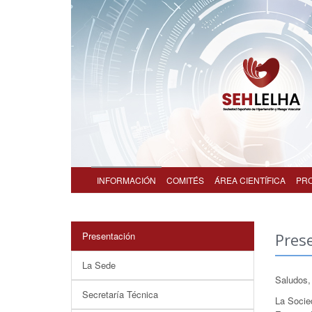
INFORMACIÓN
COMITÉS
ÁREA CIENTÍFICA
PR
Presentación
Pres
La Sede
Saludos,
Secretaría Técnica
La Socie