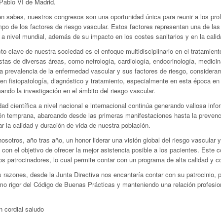
Pablo VI de Madrid.
 sabes, nuestros congresos son una oportunidad única para reunir a los prof
po de los factores de riesgo vascular. Estos factores representan una de las
 a nivel mundial, además de su impacto en los costes sanitarios y en la cali
o clave de nuestra sociedad es el enfoque multidisciplinario en el tratamient
stas de diversas áreas, como nefrología, cardiología, endocrinología, medicin
a prevalencia de la enfermedad vascular y sus factores de riesgo, considera
en fisiopatología, diagnóstico y tratamiento, especialmente en esta época e
ando la investigación en el ámbito del riesgo vascular.
dad científica a nivel nacional e internacional continúa generando valiosa inf
ón temprana, abarcando desde las primeras manifestaciones hasta la prevenci
r la calidad y duración de vida de nuestra población.
osotros, año tras año, un honor liderar una visión global del riesgo vascular
 con el objetivo de ofrecer la mejor asistencia posible a los pacientes. Este
os patrocinadores, lo cual permite contar con un programa de alta calidad y c
 razones, desde la Junta Directiva nos encantaría contar con su patrocinio, 
o rigor del Código de Buenas Prácticas y manteniendo una relación profesiona
 cordial saludo