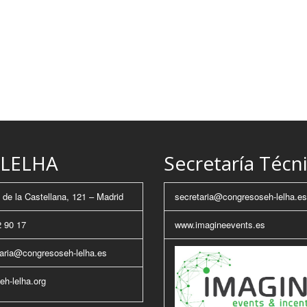
LELHA
Secretaría Técn
de la Castellana, 121 – Madrid
secretaria@congresoseh-lelha.es
 90 17
www.imagineevents.es
aria@congresoseh-lelha.es
h-lelha.org