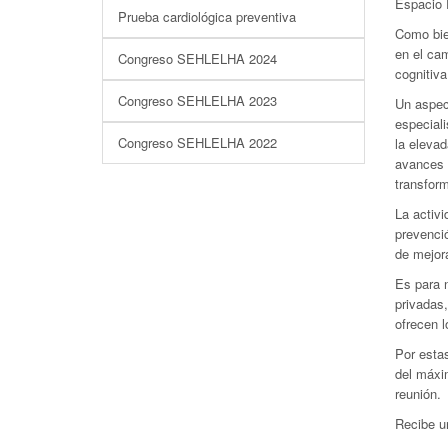
Espacio 
Prueba cardiológica preventiva
Como bien
en el cam
Congreso SEHLELHA 2024
cognitiva
Congreso SEHLELHA 2023
Un aspect
especiali
Congreso SEHLELHA 2022
la elevad
avances 
transform
La activi
prevenci
de mejora
Es para n
privadas,
ofrecen l
Por estas
del máxim
reunión.
Recibe un