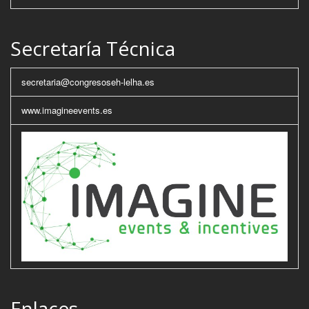
Secretaría Técnica
secretaria@congresoseh-lelha.es
www.imagineevents.es
Enlaces