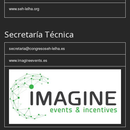
www.seh-lelha.org
Secretaría Técnica
secretaria@congresoseh-lelha.es
www.imagineevents.es