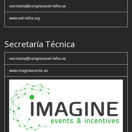
secretaria@congresoseh-lelha.es
www.seh-lelha.org
Secretaría Técnica
secretaria@congresoseh-lelha.es
www.imagineevents.es