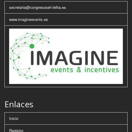
secretaria@congresoseh-lelha.es
www.imagineevents.es
Enlaces
Inicio
Registro