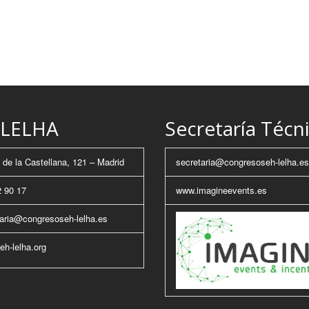
LELHA
Secretaría Técn
de la Castellana, 121 – Madrid
secretaria@congresoseh-lelha.es
 90 17
www.imagineevents.es
aria@congresoseh-lelha.es
h-lelha.org