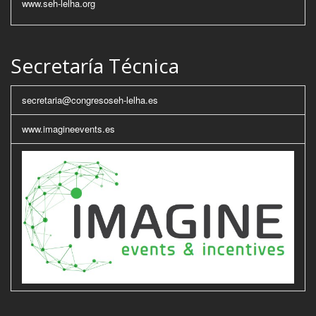
www.seh-lelha.org
Secretaría Técnica
secretaria@congresoseh-lelha.es
www.imagineevents.es