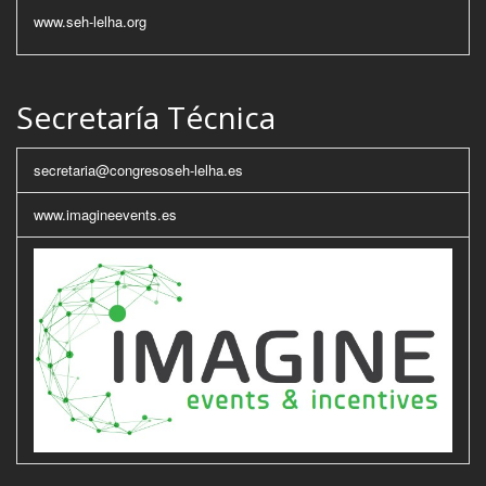
www.seh-lelha.org
Secretaría Técnica
secretaria@congresoseh-lelha.es
www.imagineevents.es