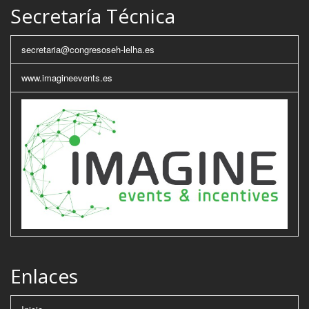
Secretaría Técnica
secretaria@congresoseh-lelha.es
www.imagineevents.es
Enlaces