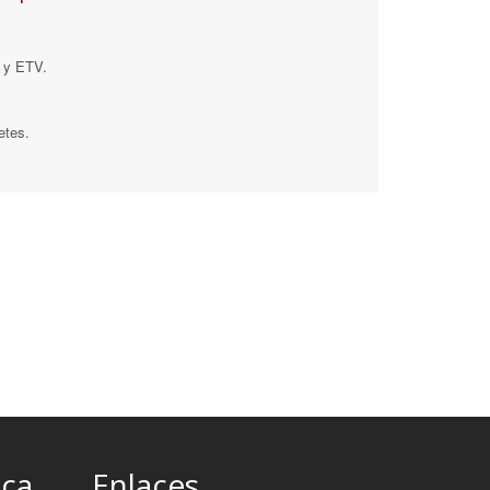
 y ETV.
etes.
ica
Enlaces