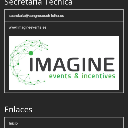
Secretaría Técnica
secretaria@congresoseh-lelha.es
www.imagineevents.es
Enlaces
Inicio