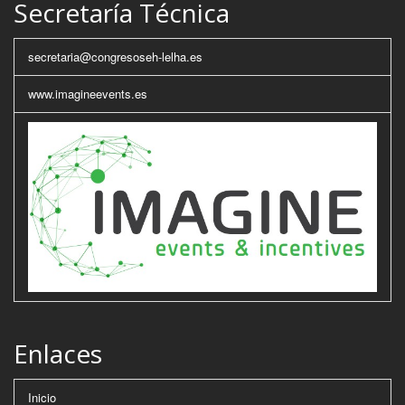
Secretaría Técnica
secretaria@congresoseh-lelha.es
www.imagineevents.es
Enlaces
Inicio