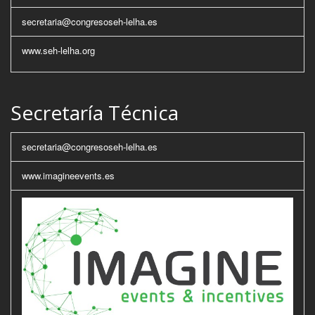
secretaria@congresoseh-lelha.es
www.seh-lelha.org
Secretaría Técnica
secretaria@congresoseh-lelha.es
www.imagineevents.es